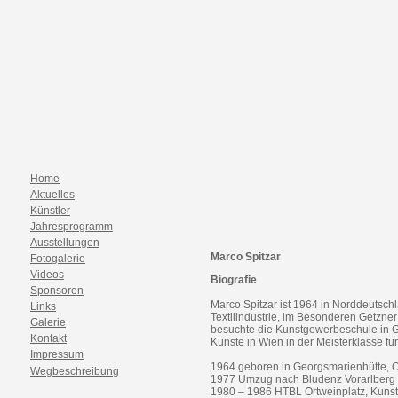
Home
Aktuelles
Künstler
Jahresprogramm
Ausstellungen
Marco Spitzar
Fotogalerie
Videos
Biografie
Sponsoren
Marco Spitzar ist 1964 in Norddeutsch
Links
Textilindustrie, im Besonderen Getzner
Galerie
besuchte die Kunstgewerbeschule in 
Kontakt
Künste in Wien in der Meisterklasse für
Impressum
1964 geboren in Georgsmarienhütte, 
Wegbeschreibung
1977 Umzug nach Bludenz Vorarlberg
1980 – 1986 HTBL Ortweinplatz, Kuns