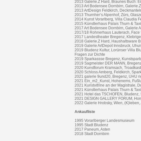
2013 Galerie.Z Hard, Braunes Buch: E
2013 Art Bodensee Dornbirn, Galerie.
2013 ArtDesign Feldkirch, Deckmante
2013 Thurnher‘s Alpenhof, Zürs, Glasz
2014 Kunst Vorarlberg, Villa Claudia F
2015 Künstlerhaus Palais Thurn & Taxi
2017 Art Bodensee Dornbirn, Galerie A
2017/18 Rohnerhaus Lauterach, Face t
2017 Landestheater Bregenz, Klebrige
2018 Galerie.Z Hard, Haushaltsware 
2019 Galerie ArtDepot Innsbruck, Uhu
2019 Bludenz Kultur, Lorünser Villa B
Fragen zur Dichte
2019 Sparkassse Bregenz, Kunstspar
2019 Sagmeister DER MANN, Bregenz, 
2020 Kunstforum Kramsach, Troadkastn,
2020 Schloss Amberg, Feldkirch, Spark
2021 galerie 9und20, Bregenz, UHU ri
2021 Ein_m2_Kunst, Hohenems, Fußluf
2021 Kunstvitrine an der Magistrale, D
2021 Künstlerhaus Palais Thurn & Tax
2021 Hotel das TSCHOFEN, Bludenz, 
2021 DESIGN GALLERY FORUM, Horn, 
2022 Galerie Hrobsky, Wien, (K)leben,
Ankaufliste
1995 Vorarlberger Landesmuseum
1995 Stadt Bludenz
2017 Paneum, Asten
2018 Stadt Dornbirn