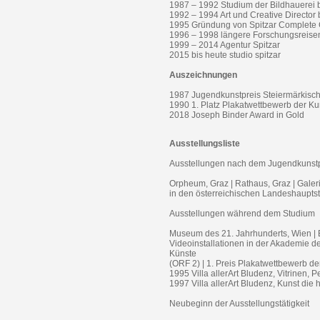
1987 – 1992 Studium der Bildhauerei b
1992 – 1994 Art und Creative Directo
1995 Gründung von Spitzar Complete 
1996 – 1998 längere Forschungsreisen
1999 – 2014 Agentur Spitzar
2015 bis heute studio spitzar
Auszeichnungen
1987 Jugendkunstpreis Steiermärkis
1990 1. Platz Plakatwettbewerb der K
2018 Joseph Binder Award in Gold
Ausstellungsliste
Ausstellungen nach dem Jugendkunstp
Orpheum, Graz | Rathaus, Graz | Gale
in den österreichischen Landeshaupts
Ausstellungen während dem Studium
Museum des 21. Jahrhunderts, Wien | B
Videoinstallationen in der Akademie d
Künste
(ORF 2) | 1. Preis Plakatwettbewerb d
1995 Villa allerArt Bludenz, Vitrinen, 
1997 Villa allerArt Bludenz, Kunst die 
Neubeginn der Ausstellungstätigkeit