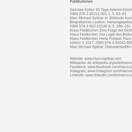
Publikationen
Gabriele Koller: 60 Tage österreichis
ISBN 978-3-85211-001-1, S. 62–63
Marc Michael Spitzar. In: Bildende Ku
Biografisches Lexikon. Herausgegeb
ISBN 978-3-902-52536-9, S. 290–291
Klaus Feldkircher: Eine Frage der Grö
Klaus Feldkircher: Die Logik des Bild
Klaus Feldkircher, Herta Pümpel: Face 
edition V, 2017, ISBN 978-3-95042-80
Marc Michael Spitzar: Dokumentarfilm 
Website: www.marcospitzar.com
Wikipedia: de.wikipedia.org/wiki/marco
Facebook: www.facebook.com/marco.sp
Instagram: www.instagram.com/marcos
LinkedIn: www.linkedin.com/in/marco-